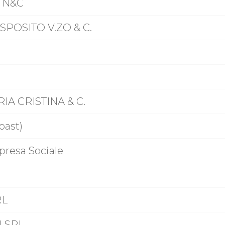
 N&C
SPOSITO V.ZO & C.
RIA CRISTINA & C.
ast)
resa Sociale
RL
I SRL