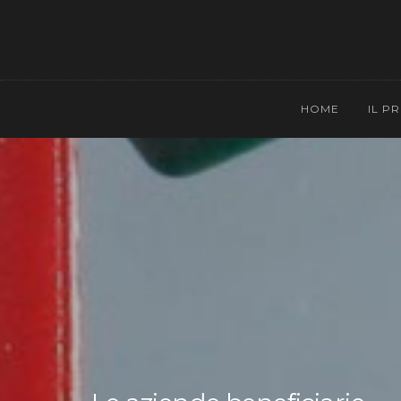
HOME
IL P